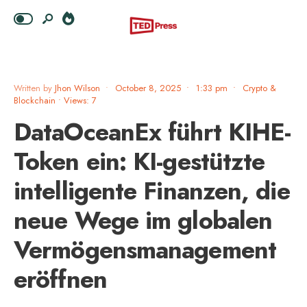
Written by
Jhon Wilson
•
October 8, 2025
•
1:33 pm
•
Crypto &
Blockchain
•
Views: 7
DataOceanEx führt KIHE-
Token ein: KI-gestützte
intelligente Finanzen, die
neue Wege im globalen
Vermögensmanagement
eröffnen