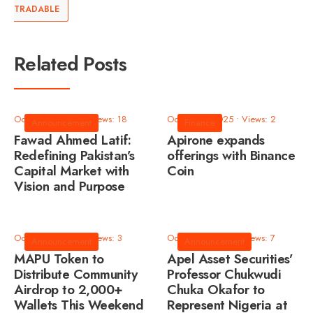
TRADABLE
Related Posts
October 9, 2025
•
Views: 18
October 9, 2025
•
Views: 2
Announcement
Finance
Fawad Ahmed Latif:
Apirone expands
Redefining Pakistan’s
offerings with Binance
Capital Market with
Coin
Vision and Purpose
October 9, 2025
•
Views: 3
October 9, 2025
•
Views: 7
Announcement
Announcement
MAPU Token to
Apel Asset Securities’
Distribute Community
Professor Chukwudi
Airdrop to 2,000+
Chuka Okafor to
Wallets This Weekend
Represent Nigeria at