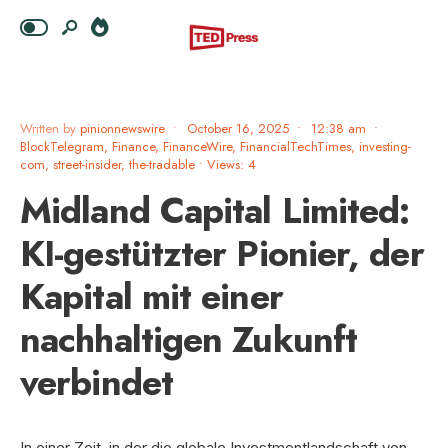
Written by
pinionnewswire
•
October 16, 2025
•
12:38 am
•
BlockTelegram
,
Finance
,
FinanceWire
,
FinancialTechTimes
,
investing-
com
,
street-insider
,
the-tradable
•
Views: 4
Midland Capital Limited:
KI-gestützter Pionier, der
Kapital mit einer
nachhaltigen Zukunft
verbindet
In einer Zeit, in der die globale Investmentlandschaft von